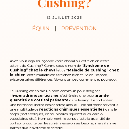
Cushing?
12 JUILLET 2025
ÉQUIN
|
PRÉVENTION
Avez-vous déjà soupçonné votre cheval ou votre chien d’être
atteint du Cushing? Connu sous le nom de ‘’
Syndrome de
Cushing’’ chez le cheval
et de ‘’
Maladie de Cushing’’ chez
le chien
, cette maladie est rare chez le chat. Selon l’espèce, il
existe certaines différences. Voyons un peu comment et pourquoi.
Le Cushing est en fait un nom commun pour désigner
l’
hyperadrénocorticisme
, c’est-à-dire une trop
grande
quantité de cortisol présente
dans le sang. Le cortisol est
une hormone libérée lors de stress ainsi qu’une hormone servant à
une multitude de
réactions chimiques essentielles
dans le
corps (métaboliques, immunitaires, squelettiques, cardio-
vasculaires, etc.). Normalement, le corps ajuste la quantité de
cortisol produite par les surrénales selon ses besoins, mais il arrive
parfois que le système se dérègle.