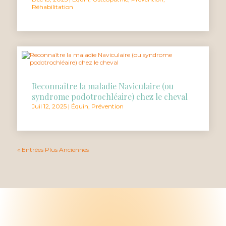
Réhabilitation
Reconnaître la maladie Naviculaire (ou
syndrome podotrochléaire) chez le cheval
Juil 12, 2025
|
Équin
,
Prévention
« Entrées Plus Anciennes