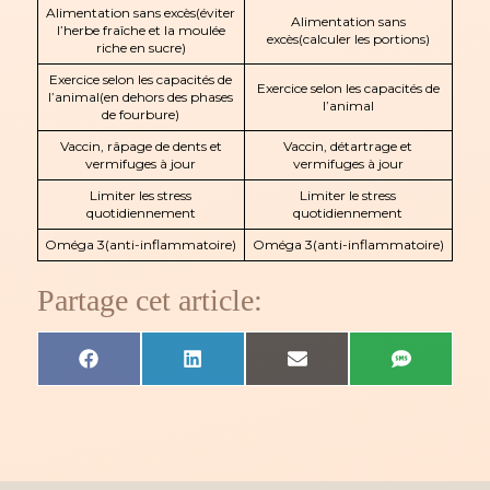
Alimentation sans excès(éviter
Alimentation sans
l’herbe fraîche et la moulée
excès(calculer les portions)
riche en sucre)
Exercice selon les capacités de
Exercice selon les capacités de
l’animal(en dehors des phases
l’animal
de fourbure)
Vaccin, râpage de dents et
Vaccin, détartrage et
vermifuges à jour
vermifuges à jour
Limiter les stress
Limiter le stress
quotidiennement
quotidiennement
Oméga 3(anti-inflammatoire)
Oméga 3(anti-inflammatoire)
Partage cet article:
Share
Share
Share
Share
Facebook
LinkedIn
Email
SMS
on
on
on
on