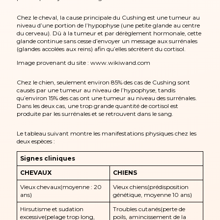
Chez le cheval, la cause principale du Cushing est une tumeur au
niveau d’une portion de l’hypophyse (une petite glande au centre
du cerveau). Dû à la tumeur et par dérèglement hormonale, cette
glande continue sans cesse d’envoyer un message aux surrénales
(glandes accolées aux reins) afin qu’elles sécrètent du cortisol.
Image provenant du site : www.wikiwand.com
Chez le chien, seulement environ 85% des cas de Cushing sont
causés par une tumeur au niveau de l’hypophyse, tandis
qu’environ 15% des cas ont une tumeur au niveau des surrénales.
Dans les deux cas, une trop grande quantité de cortisol est
produite par les surrénales et se retrouvent dans le sang.
Le tableau suivant montre les manifestations physiques chez les
deux espèces :
Signes cliniques
CHEVAUX
CHIENS
Vieux chevaux(moyenne : 20
Vieux chiens(prédisposition
ans)
génétique, moyenne 10 ans)
Hirsutisme et sudation
Troubles cutanés(perte de
excessive(pelage trop long,
poils, amincissement de la